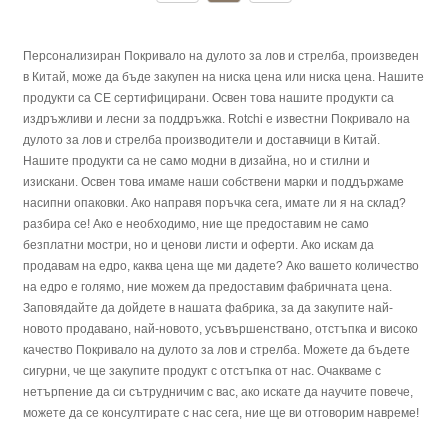
Персонализиран Покривало на дулото за лов и стрелба, произведен
в Китай, може да бъде закупен на ниска цена или ниска цена. Нашите
продукти са CE сертифицирани. Освен това нашите продукти са
издръжливи и лесни за поддръжка. Rotchi е известни Покривало на
дулото за лов и стрелба производители и доставчици в Китай.
Нашите продукти са не само модни в дизайна, но и стилни и
изискани. Освен това имаме наши собствени марки и поддържаме
насипни опаковки. Ако направя поръчка сега, имате ли я на склад?
разбира се! Ако е необходимо, ние ще предоставим не само
безплатни мостри, но и ценови листи и оферти. Ако искам да
продавам на едро, каква цена ще ми дадете? Ако вашето количество
на едро е голямо, ние можем да предоставим фабричната цена.
Заповядайте да дойдете в нашата фабрика, за да закупите най-
новото продавано, най-новото, усъвършенствано, отстъпка и високо
качество Покривало на дулото за лов и стрелба. Можете да бъдете
сигурни, че ще закупите продукт с отстъпка от нас. Очакваме с
нетърпение да си сътрудничим с вас, ако искате да научите повече,
можете да се консултирате с нас сега, ние ще ви отговорим навреме!