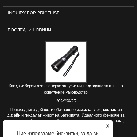
INQUIRY FOR PRICELIST
ПОСЛЕДНИ НОВИНИ
Как да изберем леко фенерче за туризъм, подходящо за външно
осветление Ръководство
2024/09/25
Пешеходните дейности обикновено изискват лек, компактен
дизайн и по-дълъг живот на батерията. Идеалното фенерче за
туризъм трябва да има добра прожекторна производителност,
X
за да осветява околната среда.
Ние използваме бисквитки, за да ви