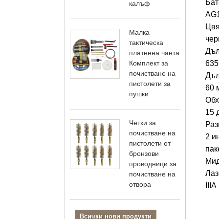
Бат
калъф
AG1
Цвя
Малка
чер
тактическа
Дъл
платнена чанта
635
Комплект за
почистване на
Дъл
пистолети за
60 
пушки
Обх
15 
Четки за
Раз
почистване на
2 и
пистолети от
пак
бронзови
Мид
проводници за
Лаз
почистване на
отвора
IIIA
Всички нови продукти