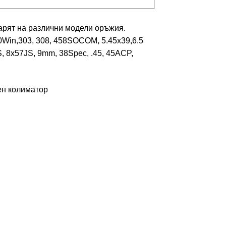
варят на различни модели оръжия.
 300Win,303, 308, 458SOCOM, 5.45x39,
6.5
, 8x57JS, 9mm, 38Spec, .45, 45ACP,
ен колиматор