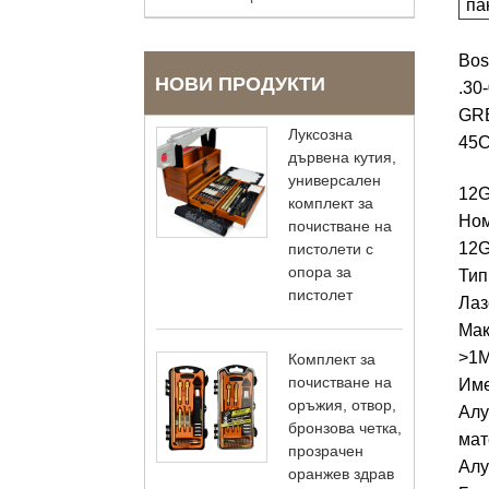
па
Bos
НОВИ ПРОДУКТИ
.30
GRE
Луксозна
45C
дървена кутия,
универсален
12G
комплект за
Ном
почистване на
12
пистолети с
опора за
Тип
пистолет
Лаз
Мак
>1
Комплект за
почистване на
Име
оръжия, отвор,
Алу
бронзова четка,
мат
прозрачен
Алу
оранжев здрав