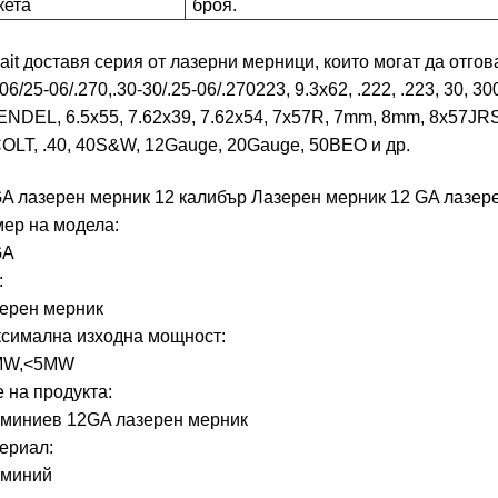
кета
броя.
ait доставя серия от лазерни мерници, които могат да отго
-06/25-06/.270,.30-30/.25-06/.270223, 9.3x62, .222, .223, 30,
NDEL, 6.5x55, 7.62x39, 7.62x54, 7x57R, 7mm, 8mm, 8x57JRS
OLT, .40, 40S&W, 12Gauge, 20Gauge, 50BEO и др.
A лазерен мерник 12 калибър Лазерен мерник 12 GA лазер
ер на модела:
GA
:
ерен мерник
симална изходна мощност:
MW,<5MW
 на продукта:
миниев 12GA лазерен мерник
ериал:
миний