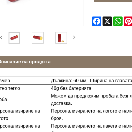
Facebook
X
Wha
Описание на продукта
змер
Дължина: 60 мм; Ширина на главата
тно тегло
46g без батерията
Можем да предложим пробата безплат
оба
доставка.
рсонализиране на
Персонализирането на логото е нали
гото
броя.
рсонализиране на
Персонализирането на пакета е нали