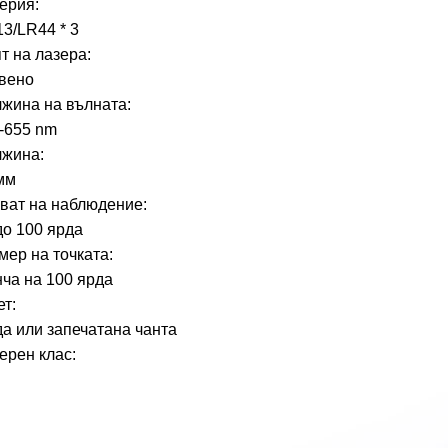
ерия:
3/LR44 * 3
т на лазера:
вено
жина на вълната:
-655 nm
жина:
мм
ват на наблюдение:
до 100 ярда
мер на точката:
нча на 100 ярда
ет:
а или запечатана чанта
ерен клас: