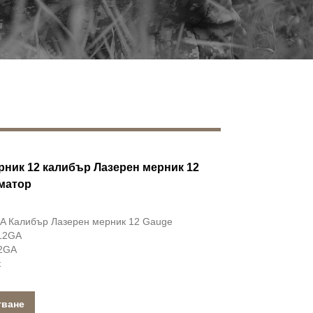
рник 12 калибър Лазерен мерник 12
матор
A Калибър Лазерен мерник 12 Gauge
 12GA
12GA
к
тване