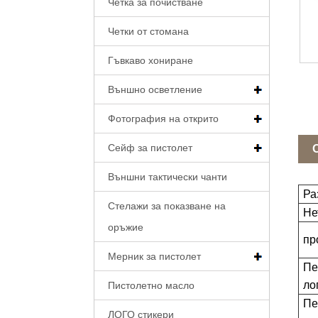
Четка за почистване
Четки от стомана
Гъвкаво хониране
Външно осветление
Фотография на открито
Сейф за пистолет
Външни тактически чанти
Ра
Стелажи за показване на
Не
оръжие
пр
Мерник за пистолет
Пе
ло
Пистолетно масло
Пе
ЛОГО стикери