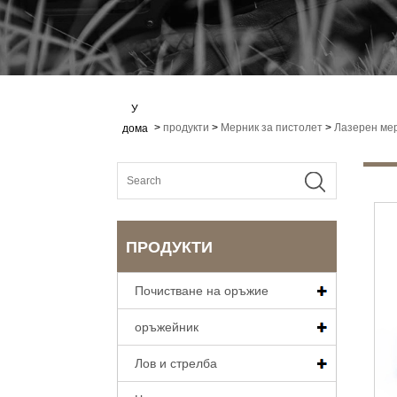
У
>
продукти
>
Мерник за пистолет
>
Лазерен ме
дома
ПРОДУКТИ
Почистване на оръжие
оръжейник
Лов и стрелба